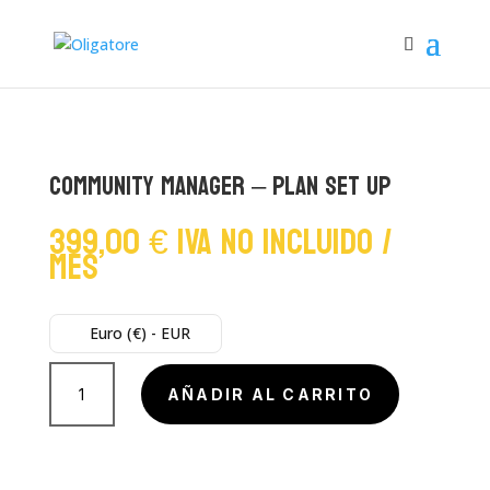
Community Manager – Plan Set Up
399,00
€
IVA No Incluido
/
mes
Euro (€) - EUR
Community
Manager
AÑADIR AL CARRITO
-
Plan
Set