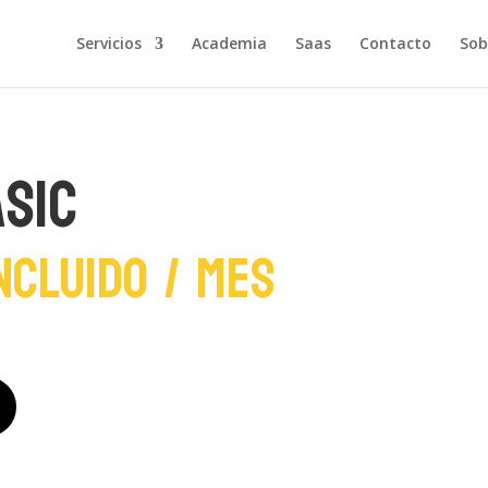
Servicios
Academia
Saas
Contacto
Sob
sic
Incluido
/ mes