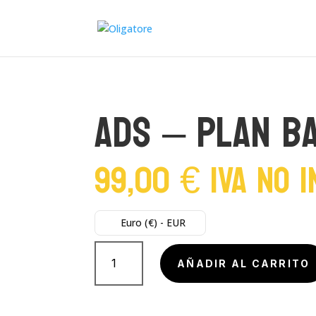
ADS – Plan Ba
99,00
€
IVA No 
Euro (€) - EUR
ADS
-
AÑADIR AL CARRITO
Plan
Basic
cantidad